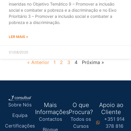
inseridas no Objetivo Temático 9 – Promover a inclusão
social e combater a pobreza e a discriminação e no Eixo
Prioritário 3 – Promover a inclusão social e combater a
pobreza e a discriminação.
LER MAIS »
01/08/2020
« Anterior
1
2
3
4
Próxima »
Mais
O que
Apoio ao
Sobre Nós
Informações
Procura?
Cliente
Equipa
Contactos
Todos os
+351 914
Certificações
Cursos
378 816
Blogue