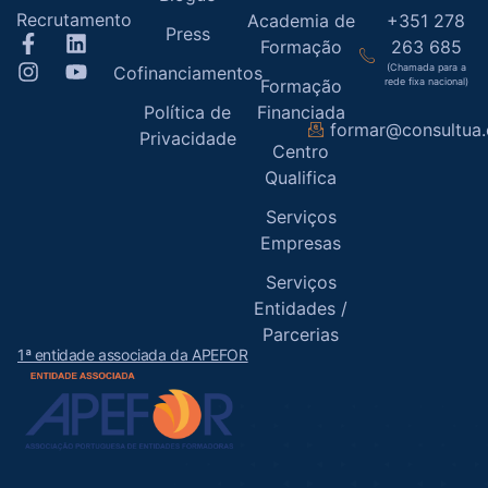
Recrutamento
Academia de
+351 278
Press
Formação
263 685
(Chamada para a
Cofinanciamentos
Formação
rede fixa nacional)
Política de
Financiada
formar@consultua
Privacidade
Centro
Qualifica
Serviços
Empresas
Serviços
Entidades /
Parcerias
1ª entidade associada da APEFOR