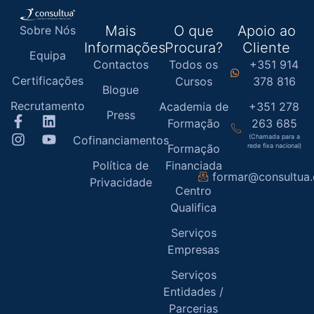
Mais
O que
Apoio ao
Sobre Nós
Informações
Procura?
Cliente
Equipa
Contactos
Todos os
+351 914
Certificações
Cursos
378 816
Blogue
Recrutamento
Academia de
+351 278
Press
Formação
263 685
(Chamada para a
Cofinanciamentos
Formação
rede fixa nacional)
Política de
Financiada
formar@consultua
Privacidade
Centro
Qualifica
Serviços
Empresas
Serviços
Entidades /
Parcerias