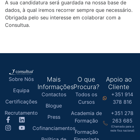
A sua candidatura será guardada na nossa base de
dados, à qual iremos recorrer sempre que necessário.
Obrigada pelo seu interesse em colaborar com a
Consultua.
Mais
O que
Apoio ao
Sobre Nós
Informações
Procura?
Cliente
Equipa
Contactos
Todos os
+351 914
Certificações
Cursos
378 816
Blogue
Recrutamento
Academia de
+351 278
Press
Formação
263 685
(Chamada para a
Cofinanciamentos
Formação
rede fixa nacional)
Política de
Financiada