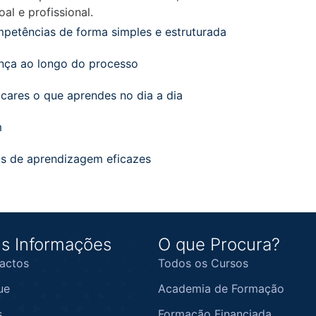
al e profissional.
petências de forma simples e estruturada
ança ao longo do processo
cares o que aprendes no dia a dia
m
s de aprendizagem eficazes
s Informações
O que Procura?
actos
Todos os Cursos
ue
Academia de Formação
s
Formação Financiada