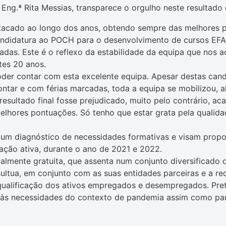
 Eng.ª Rita Messias, transparece o orgulho neste resultado
tacado ao longo dos anos, obtendo sempre das melhores po
ndidatura ao POCH para o desenvolvimento de cursos EFA
adas. Este é o reflexo da estabilidade da equipa que nos
tes 20 anos.
der contar com esta excelente equipa. Apesar destas cand
tar e com férias marcadas, toda a equipa se mobilizou, alt
 resultado final fosse prejudicado, muito pelo contrário, a
elhores pontuações. Só tenho que estar grata pela qualid
 um diagnóstico de necessidades formativas e visam propo
ação ativa, durante o ano de 2021 e 2022.
almente gratuita, que assenta num conjunto diversificado
ultua, em conjunto com as suas entidades parceiras e a red
qualificação dos ativos empregados e desempregados. Pre
e às necessidades do contexto de pandemia assim como pa