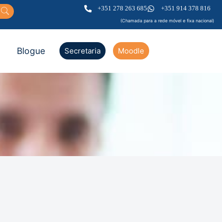
+351 278 263 685
+351 914 378 816
(Chamada para a rede móvel e fixa nacional)
Blogue
Secretaria
Moodle