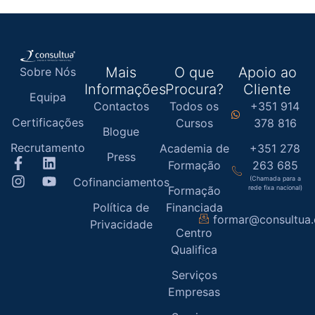
Mais
O que
Apoio ao
Sobre Nós
Informações
Procura?
Cliente
Equipa
Contactos
Todos os
+351 914
Certificações
Cursos
378 816
Blogue
Recrutamento
Academia de
+351 278
Press
Formação
263 685
(Chamada para a
Cofinanciamentos
Formação
rede fixa nacional)
Política de
Financiada
formar@consultua
Privacidade
Centro
Qualifica
Serviços
Empresas