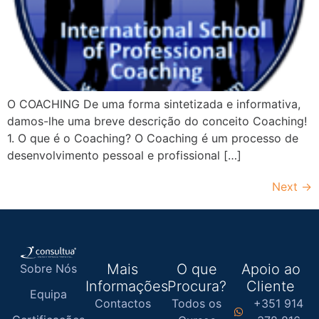
O COACHING De uma forma sintetizada e informativa,
damos-lhe uma breve descrição do conceito Coaching!
1. O que é o Coaching? O Coaching é um processo de
desenvolvimento pessoal e profissional […]
Next
→
Mais
O que
Apoio ao
Sobre Nós
Informações
Procura?
Cliente
Equipa
Contactos
Todos os
+351 914