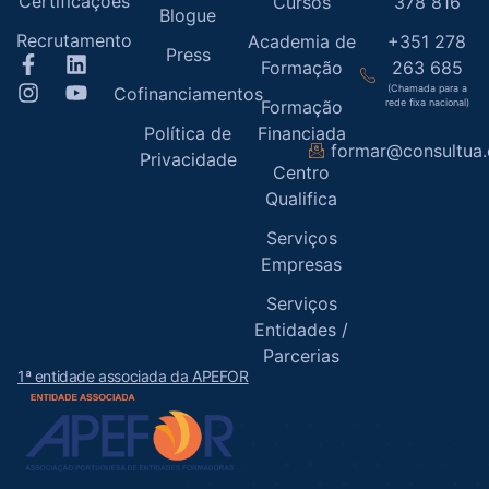
Certificações
Cursos
378 816
Blogue
Recrutamento
Academia de
+351 278
Press
Formação
263 685
(Chamada para a
Cofinanciamentos
Formação
rede fixa nacional)
Política de
Financiada
formar@consultua
Privacidade
Centro
Qualifica
Serviços
Empresas
Serviços
Entidades /
Parcerias
1ª entidade associada da APEFOR