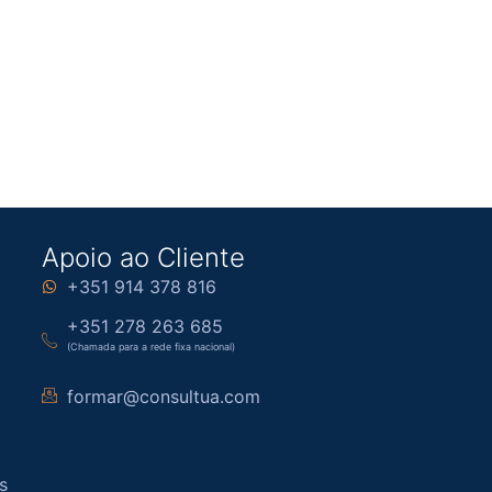
Apoio ao Cliente
+351 914 378 816
+351 278 263 685
(Chamada para a rede fixa nacional)
formar@consultua.com
s