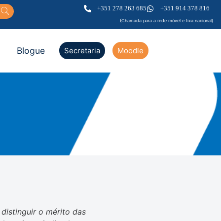
+351 278 263 685
+351 914 378 816
(Chamada para a rede móvel e fixa nacional)
Blogue
Secretaria
Moodle
distinguir o mérito das