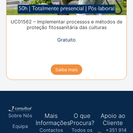
UC01562 – Implementar processos e métodos de
proteção fitossanitária das culturas
Gratuito
Saiba mais
Mais
O que
Apoio ao
Sobre Nós
Informações
Procura?
Cliente
Equipa
Contactos
Todos os
+351 914