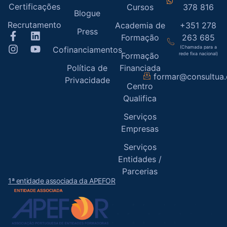
Certificações
Cursos
378 816
Blogue
Recrutamento
Academia de
+351 278
Press
Formação
263 685
(Chamada para a
Cofinanciamentos
Formação
rede fixa nacional)
Política de
Financiada
formar@consultua
Privacidade
Centro
Qualifica
Serviços
Empresas
Serviços
Entidades /
Parcerias
1ª entidade associada da APEFOR