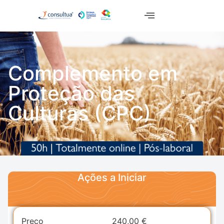
Complemento em
Proteção das
Culturas (CPC)
Ações a Iniciar
Preço
240,00
€