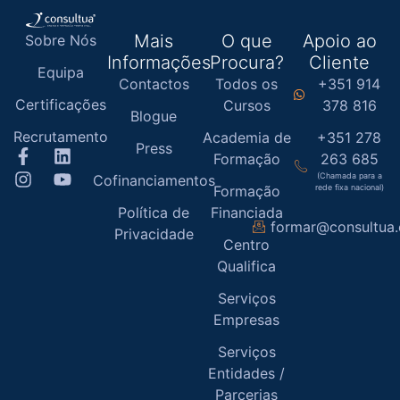
Mais
O que
Apoio ao
Sobre Nós
Informações
Procura?
Cliente
Equipa
Contactos
Todos os
+351 914
Certificações
Cursos
378 816
Blogue
Recrutamento
Academia de
+351 278
Press
Formação
263 685
(Chamada para a
Cofinanciamentos
Formação
rede fixa nacional)
Política de
Financiada
formar@consultua
Privacidade
Centro
Qualifica
Serviços
Empresas
Serviços
Entidades /
Parcerias