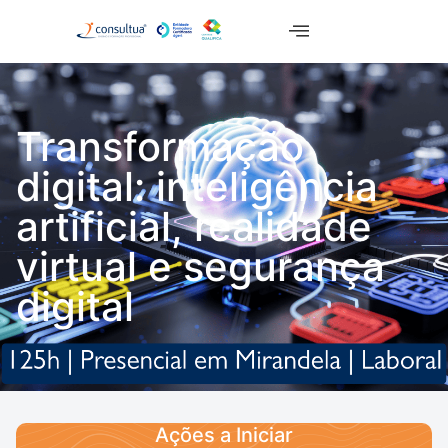
Transformação
digital: inteligência
artificial, realidade
virtual e segurança
digital
Ações a Iniciar