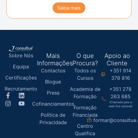
Saiba mais
Mais
O que
Apoio ao
Sobre Nós
Informações
Procura?
Cliente
Equipa
Contactos
Todos os
+351 914
Certificações
Cursos
378 816
Blogue
Recrutamento
Academia de
+351 278
Press
Formação
263 685
(Chamada para a
Cofinanciamentos
Formação
rede fixa nacional)
Política de
Financiada
formar@consultua
Privacidade
Centro
Qualifica