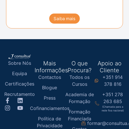
Saiba mais
Mais
O que
Apoio ao
Sobre Nós
Informações
Procura?
Cliente
Equipa
Contactos
Todos os
+351 914
Certificações
Cursos
378 816
Blogue
Recrutamento
Academia de
+351 278
Press
Formação
263 685
(Chamada para a
Cofinanciamentos
Formação
rede fixa nacional)
Política de
Financiada
formar@consultua
Privacidade
Centro