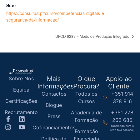
Site:
https://consultua.pt/curso/competencias-digitais-e-
seguranca-da-informacao/
UFCD 6289 – Modo de Produção Integrado
Mais
O que
Apoio ao
Sobre Nós
Informações
Procura?
Cliente
Equipa
Contactos
Todos os
+351 914
Certificações
Cursos
378 816
Blogue
Recrutamento
Academia de
+351 278
Press
Formação
263 685
(Chamada para a
Cofinanciamentos
Formação
rede fixa nacional)
Política de
Financiada