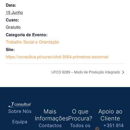
Data:
15 Junho
Custo:
Gratuito
Categoria de Evento:
Trabalho Social e Orientação
Site:
https://consultua.pt/curso/ufcd-3564-primeiros-socorros/
UFCD 6289 – Modo de Produção Integrado
Mais
O que
Apoio ao
Sobre Nós
Informações
Procura?
Cliente
Equipa
Contactos
Todos os
+351 914