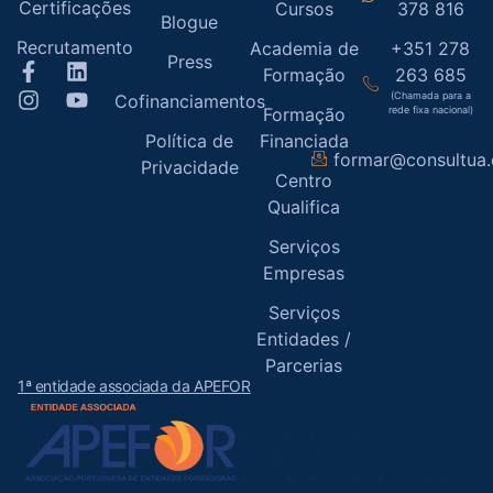
Certificações
Cursos
378 816
Blogue
Recrutamento
Academia de
+351 278
Press
Formação
263 685
(Chamada para a
Cofinanciamentos
Formação
rede fixa nacional)
Política de
Financiada
formar@consultua
Privacidade
Centro
Qualifica
Serviços
Empresas
Serviços
Entidades /
Parcerias
1ª entidade associada da APEFOR