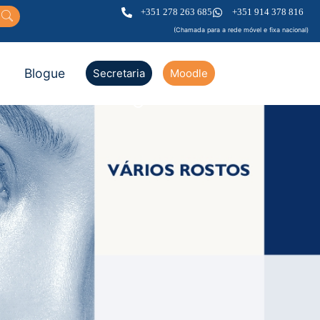
+351 278 263 685
+351 914 378 816
(Chamada para a rede móvel e fixa nacional)
Blogue
Secretaria
Moodle