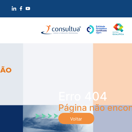
Erro 404
Página não encon
Voltar