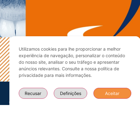
Utilizamos cookies para lhe proporcionar a melhor
experiência de navegação, personalizar o conteúdo
do nosso site, analisar o seu tráfego e apresentar
anúncios relevantes. Consulte a nossa política de
privacidade para mais informações.
Recusar
Definições
Aceitar
Mais
O que
Apoio ao
Sobre Nós
Informações
Procura?
Cliente
Equipa
Contactos
Todos os
+351 914
Certificações
Cursos
378 816
Blogue