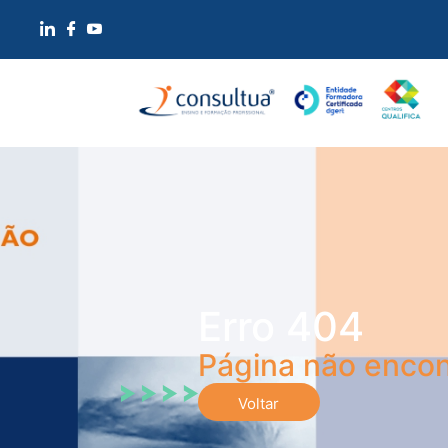
Erro 404
Página não encon
Voltar