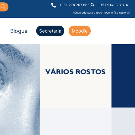
+351 278 263 685
+351 914 378 816
(Chamada para a rede móvel e fixa nacional)
Blogue
Secretaria
Moodle