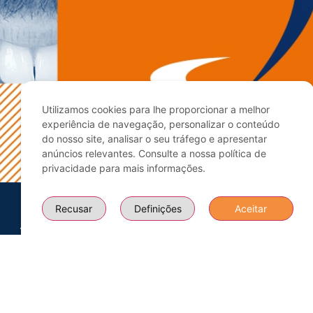
Utilizamos cookies para lhe proporcionar a melhor
experiência de navegação, personalizar o conteúdo
do nosso site, analisar o seu tráfego e apresentar
anúncios relevantes. Consulte a nossa política de
privacidade para mais informações.
Recusar
Definições
Aceitar
Mais
O que
Apoio ao
Sobre Nós
Informações
Procura?
Cliente
Equipa
Contactos
Todos os
+351 914
Certificações
Cursos
378 816
Blogue