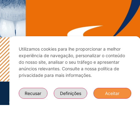
Utilizamos cookies para lhe proporcionar a melhor
experiência de navegação, personalizar o conteúdo
do nosso site, analisar o seu tráfego e apresentar
anúncios relevantes. Consulte a nossa política de
privacidade para mais informações.
Recusar
Definições
Aceitar
Mais
O que
Apoio ao
Sobre Nós
Informações
Procura?
Cliente
Equipa
Contactos
Todos os
+351 914
Certificações
Cursos
378 816
Blogue