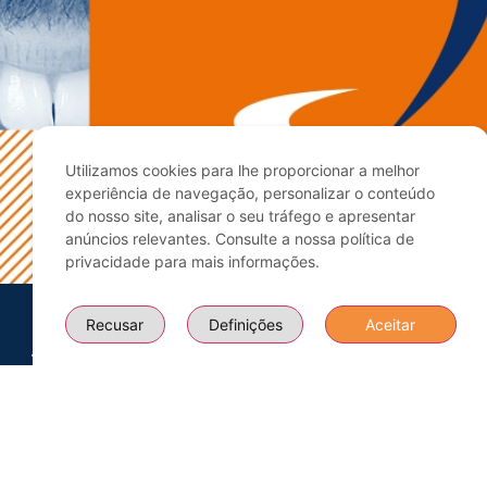
Utilizamos cookies para lhe proporcionar a melhor
experiência de navegação, personalizar o conteúdo
do nosso site, analisar o seu tráfego e apresentar
anúncios relevantes. Consulte a nossa política de
privacidade para mais informações.
Recusar
Definições
Aceitar
Mais
O que
Apoio ao
Sobre Nós
Informações
Procura?
Cliente
Equipa
Contactos
Todos os
+351 914
Certificações
Cursos
378 816
Blogue