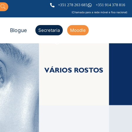
+351 278 263 685
+351 914 378 816
(Chamada para a rede móvel e fixa nacional)
Blogue
Secretaria
Moodle