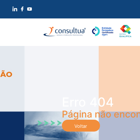
Erro 404
Página não encon
Voltar