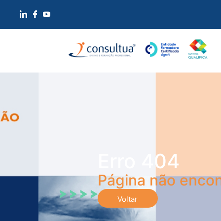
Erro 404
Página não encon
Voltar