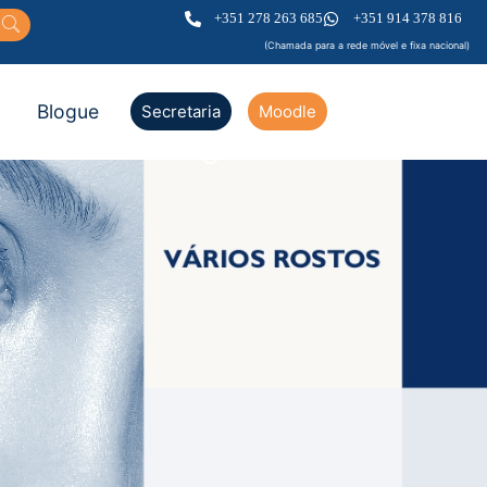
+351 278 263 685
+351 914 378 816
(Chamada para a rede móvel e fixa nacional)
Blogue
Secretaria
Moodle