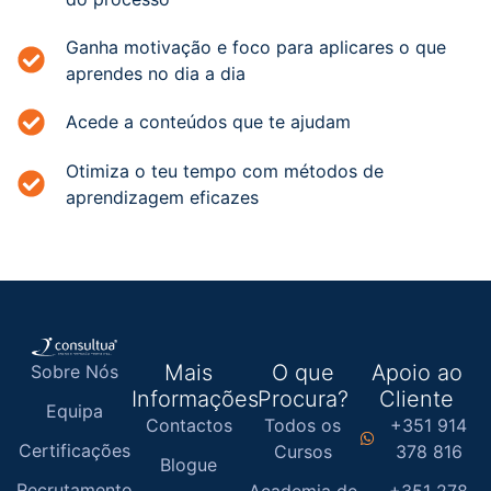
Ganha motivação e foco para aplicares o que
aprendes no dia a dia
Acede a conteúdos que te ajudam
Otimiza o teu tempo com métodos de
aprendizagem eficazes
Mais
O que
Apoio ao
Sobre Nós
Informações
Procura?
Cliente
Equipa
Contactos
Todos os
+351 914
Certificações
Cursos
378 816
Blogue
Recrutamento
Academia de
+351 278