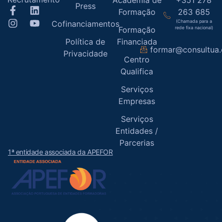
Press
Formação
263 685
(Chamada para a
Cofinanciamentos
Formação
rede fixa nacional)
Política de
Financiada
formar@consultua
Privacidade
Centro
Qualifica
Serviços
Empresas
Serviços
Entidades /
Parcerias
1ª entidade associada da APEFOR