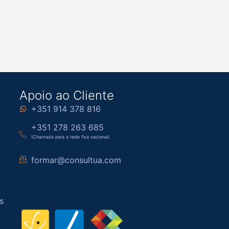
Apoio ao Cliente
+351 914 378 816
+351 278 263 685
(Chamada para a rede fixa nacional)
formar@consultua.com
s