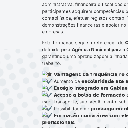
administrativa, financeira e fiscal das
participantes adquirem competências p
contabilística, efetuar registos contabi
demonstrações financeiras e apoiar no
empresas.
Esta formação segue o referencial do
C
definido pela
Agência Nacional para a 
garantindo uma aprendizagem alinhada
trabalho.
𝗩𝗮𝗻𝘁𝗮𝗴𝗲𝗻𝘀 𝗱𝗮 𝗳𝗿𝗲𝗾𝘂𝗲̂𝗻𝗰𝗶𝗮 n𝗼 
Aumento da 𝗲𝘀𝗰𝗼𝗹𝗮𝗿𝗶𝗱𝗮𝗱𝗲 𝗮𝘁𝗲
𝗘𝘀𝘁𝗮́𝗴𝗶𝗼 𝗶𝗻𝘁𝗲𝗴𝗿𝗮𝗱𝗼 𝗲𝗺 𝗚𝗮𝗯𝗶𝗻𝗲
𝗔𝗰𝗲𝘀𝘀𝗼 𝗮 𝗯𝗼𝗹𝘀𝗮 𝗱𝗲 𝗳𝗼𝗿𝗺𝗮𝗰̧𝗮
(sub. transporte, sub. acolhimento, sub.
Possibilidade de 𝗽𝗿𝗼𝘀𝘀𝗲𝗴𝘂𝗶𝗺𝗲𝗻𝘁𝗼 
𝗙𝗼𝗿𝗺𝗮𝗰̧𝗮̃𝗼 𝗻𝘂𝗺𝗮 𝗮́𝗿𝗲𝗮 𝗰𝗼𝗺 𝗲𝗹𝗲
𝗽𝗿𝗼𝗳𝗶𝘀𝘀𝗶𝗼𝗻𝗮𝗶𝘀