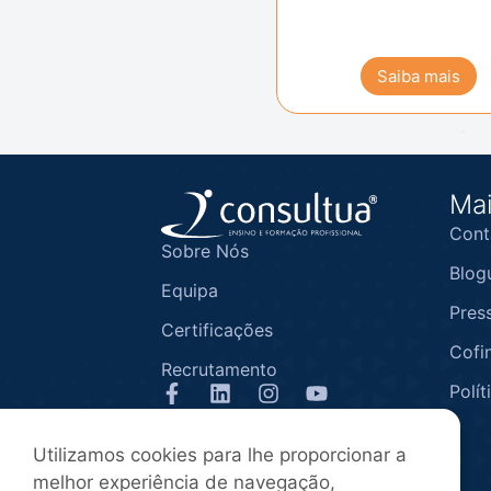
Saiba mais
Mai
Cont
Sobre Nós
Blog
Equipa
Pres
Certificações
Cofi
Recrutamento
Polít
1ª entidade associada da APEFOR
Utilizamos cookies para lhe proporcionar a
melhor experiência de navegação,