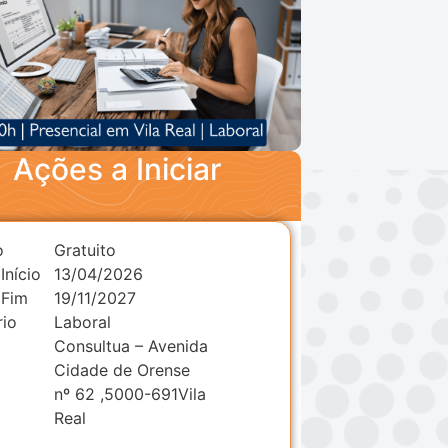
Ações a Iniciar
o
Gratuito
Início
13/04/2026
 Fim
19/11/2027
rio
Laboral
l
Consultua – Avenida
Cidade de Orense
nº 62 ,5000-691Vila
Real