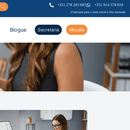
+351 278 263 685
+351 914 378 816
(Chamada para a rede móvel e fixa nacional)
Blogue
Secretaria
Moodle