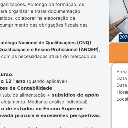
 organizações. Ao longo da formação, os
ara organizar e tratar documentação
lísticos, colaborar na elaboração de
 cumprimento das obrigações fiscais das
atálogo Nacional de Qualificações (CNQ)
,
Qualificação e o Ensino Profissional (ANQEP)
,
 com as necessidades atuais do mercado de
Preç
𝘂𝗿𝘀𝗼:
Data 
́ 𝗮𝗼 𝟭𝟮.º 𝗮𝗻𝗼 (quando aplicável)
Data
𝗲𝘀 𝗱𝗲 𝗖𝗼𝗻𝘁𝗮𝗯𝗶𝗹𝗶𝗱𝗮𝗱𝗲
Horá
̃𝗼 e sub. de alimentação + 𝘀𝘂𝗯𝘀𝗶́𝗱𝗶𝗼𝘀 𝗱𝗲 𝗮𝗽𝗼𝗶𝗼
Loca
 alojamento. Mediante análise individual)
𝗲 𝗲𝘀𝘁𝘂𝗱𝗼𝘀 𝗻𝗼 𝗘𝗻𝘀𝗶𝗻𝗼 𝗦𝘂𝗽𝗲𝗿𝗶𝗼𝗿
𝗮𝗱𝗮 𝗽𝗿𝗼𝗰𝘂𝗿𝗮 𝗲 𝗲𝘅𝗰𝗲𝗹𝗲𝗻𝘁𝗲𝘀 𝗽𝗲𝗿𝘀𝗽𝗲𝘁𝗶𝘃𝗮𝘀