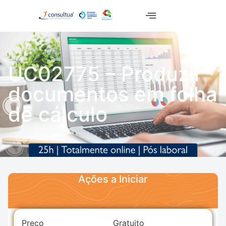
UC02775 – Produzir
documentos em folha
de cálculo
Ações a Iniciar
Preço
Gratuito