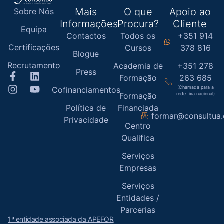
Mais
O que
Apoio ao
Sobre Nós
Informações
Procura?
Cliente
Equipa
Contactos
Todos os
+351 914
Certificações
Cursos
378 816
Blogue
Recrutamento
Academia de
+351 278
Press
Formação
263 685
(Chamada para a
Cofinanciamentos
Formação
rede fixa nacional)
Política de
Financiada
formar@consultua
Privacidade
Centro
Qualifica
Serviços
Empresas
Serviços
Entidades /
Parcerias
1ª entidade associada da APEFOR