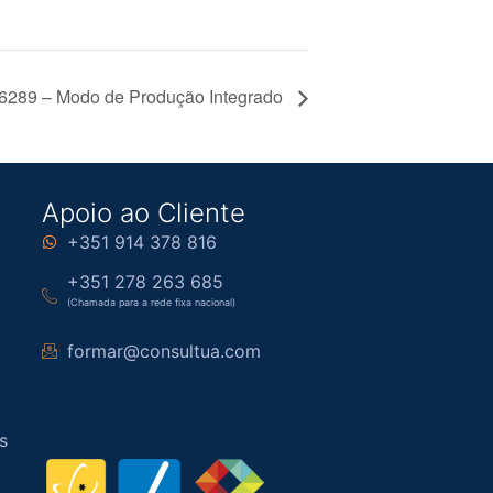
289 – Modo de Produção Integrado
Apoio ao Cliente
+351 914 378 816
+351 278 263 685
(Chamada para a rede fixa nacional)
formar@consultua.com
s