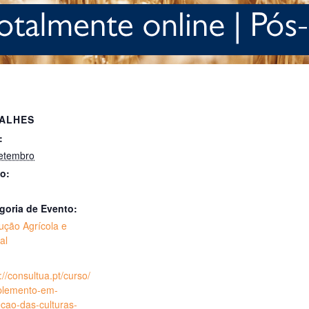
ALHES
:
etembro
o:
goria de Evento:
ução Agrícola e
al
://consultua.pt/curso/
lemento-em-
ecao-das-culturas-