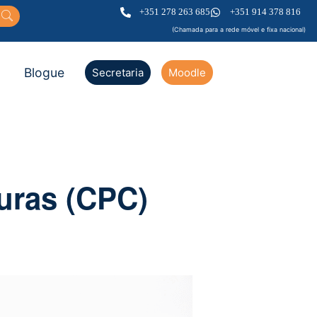
+351 278 263 685
+351 914 378 816
(Chamada para a rede móvel e fixa nacional)
Blogue
Secretaria
Moodle
uras (CPC)