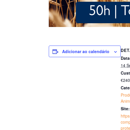
DET
Adicionar ao calendário
Data
14 S
Cust
€240
Cate
Prod
Anim
Site:
https
comp
prot