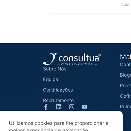
cpc/
Mai
Cont
Sobre Nós
Blog
Equipa
Pres
Certificações
Cofi
Recrutamento
Polít
1ª entidade associada da APEFOR
Utilizamos cookies para lhe proporcionar a
melhor experiência de navegação,