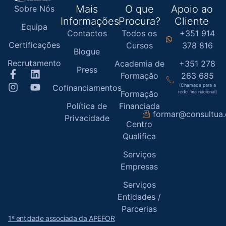
Mais
O que
Apoio ao
Sobre Nós
Informações
Procura?
Cliente
Equipa
Contactos
Todos os
+351 914
Certificações
Cursos
378 816
Blogue
Recrutamento
Academia de
+351 278
Press
Formação
263 685
(Chamada para a
Cofinanciamentos
Formação
rede fixa nacional)
Política de
Financiada
formar@consultua
Privacidade
Centro
Qualifica
Serviços
Empresas
Serviços
Entidades /
Parcerias
1ª entidade associada da APEFOR