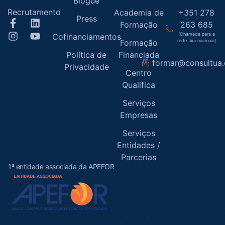
Blogue
Recrutamento
Academia de
+351 278
Press
Formação
263 685
(Chamada para a
Cofinanciamentos
Formação
rede fixa nacional)
Política de
Financiada
formar@consultua
Privacidade
Centro
Qualifica
Serviços
Empresas
Serviços
Entidades /
Parcerias
1ª entidade associada da APEFOR