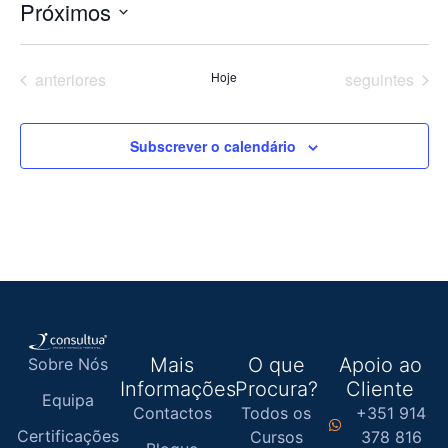
Próximos
Selecione
a
data.
Eventos
Eventos
anteriores
Hoje
seguintes
Subscrever o calendário
Mais
O que
Apoio ao
Sobre Nós
Informações
Procura?
Cliente
Equipa
Contactos
Todos os
+351 914
Certificações
Cursos
378 816