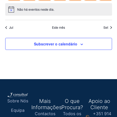
Não há eventos neste dia.
Aviso
Jul
Este mês
Set
Subscrever o calendário
Mais
O que
Apoio ao
Sobre Nós
Informações
Procura?
Cliente
Equipa
Contactos
Todos os
+351 914