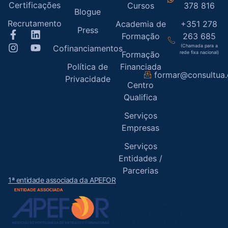
Certificações
Cursos
378 816
Blogue
Recrutamento
Academia de
+351 278
Press
Formação
263 685
(Chamada para a
Cofinanciamentos
Formação
rede fixa nacional)
Política de
Financiada
formar@consultua
Privacidade
Centro
Qualifica
Serviços
Empresas
Serviços
Entidades /
Parcerias
1ª entidade associada da APEFOR