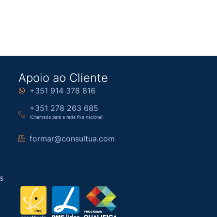
Apoio ao Cliente
+351 914 378 816
+351 278 263 685
(Chamada para a rede fixa nacional)
formar@consultua.com
s