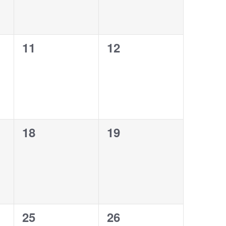
0
0
11
12
eventos,
eventos,
0
0
18
19
eventos,
eventos,
0
0
25
26