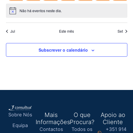
Não há eventos neste dia.
Aviso
Jul
Este mês
Set
Subscrever o calendário
Mais
O que
Apoio ao
Sobre Nós
Informações
Procura?
Cliente
Equipa
Contactos
Todos os
+351 914