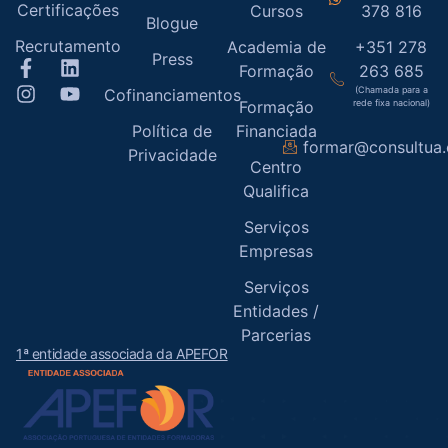
Certificações
Cursos
378 816
Blogue
Recrutamento
Academia de
+351 278
Press
Formação
263 685
(Chamada para a
Cofinanciamentos
Formação
rede fixa nacional)
Política de
Financiada
formar@consultua
Privacidade
Centro
Qualifica
Serviços
Empresas
Serviços
Entidades /
Parcerias
1ª entidade associada da APEFOR