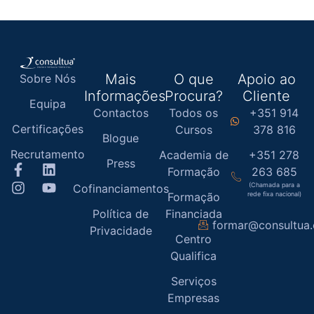
Mais
O que
Apoio ao
Sobre Nós
Informações
Procura?
Cliente
Equipa
Contactos
Todos os
+351 914
Certificações
Cursos
378 816
Blogue
Recrutamento
Academia de
+351 278
Press
Formação
263 685
(Chamada para a
Cofinanciamentos
Formação
rede fixa nacional)
Política de
Financiada
formar@consultua
Privacidade
Centro
Qualifica
Serviços
Empresas