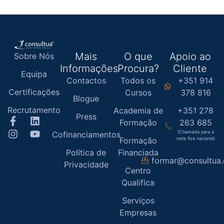
Mais
O que
Apoio ao
Sobre Nós
Informações
Procura?
Cliente
Equipa
Contactos
Todos os
+351 914
Certificações
Cursos
378 816
Blogue
Recrutamento
Academia de
+351 278
Press
Formação
263 685
(Chamada para a
Cofinanciamentos
Formação
rede fixa nacional)
Política de
Financiada
formar@consultua
Privacidade
Centro
Qualifica
Serviços
Empresas