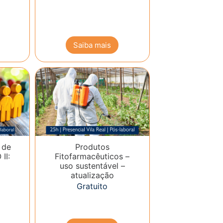
Saiba mais
 de
Produtos
II:
Fitofarmacêuticos –
uso sustentável –
atualização
Gratuito