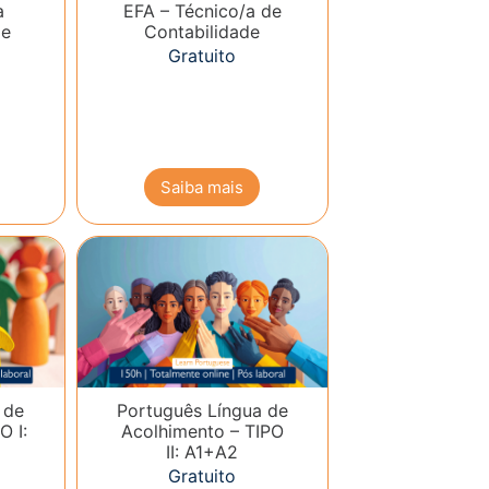
a
EFA – Técnico/a de
de
Contabilidade
Gratuito
Saiba mais
 de
Português Língua de
O I:
Acolhimento – TIPO
II: A1+A2
Gratuito