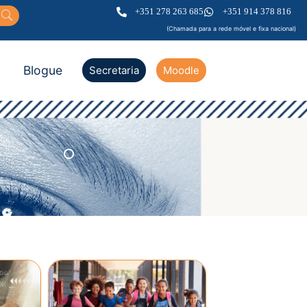
+351 278 263 685
+351 914 378 816
(Chamada para a rede móvel e fixa nacional)
Blogue
Secretaria
Moodle