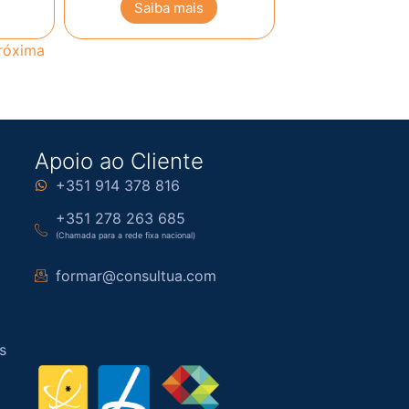
Saiba mais
róxima
Apoio ao Cliente
+351 914 378 816
+351 278 263 685
(Chamada para a rede fixa nacional)
formar@consultua.com
s