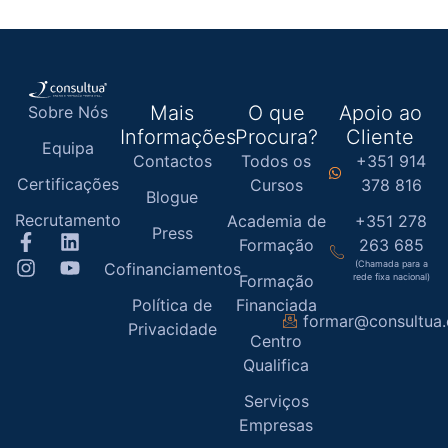
Mais
O que
Apoio ao
Sobre Nós
Informações
Procura?
Cliente
Equipa
Contactos
Todos os
+351 914
Certificações
Cursos
378 816
Blogue
Recrutamento
Academia de
+351 278
Press
Formação
263 685
(Chamada para a
Cofinanciamentos
Formação
rede fixa nacional)
Política de
Financiada
formar@consultua
Privacidade
Centro
Qualifica
Serviços
Empresas